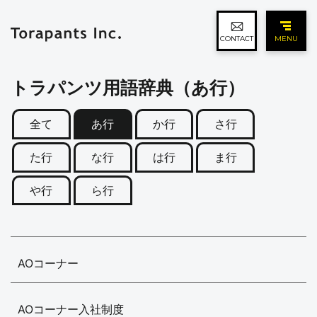
CONTACT
MENU
トラパンツ用語辞典（あ行）
全て
あ行
か行
さ行
た行
な行
は行
ま行
や行
ら行
AOコーナー
AOコーナー入社制度