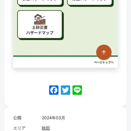
F
T
Li
a
w
n
c
itt
e
e
er
公開
2024年03月
b
エリア
秋田