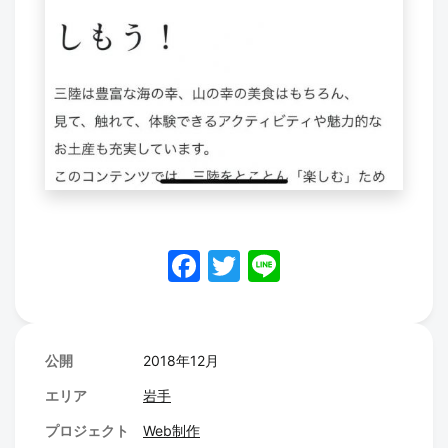
F
T
Li
a
w
n
c
itt
e
e
er
公開
2018年12月
b
エリア
岩手
o
プロジェクト
Web制作