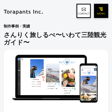
CONTACT
MENU
制作事例・実績
さんりく旅しるべ〜いわて三陸観光
ガイド〜