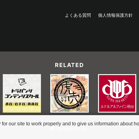
よくある質問
個人情報保護方針
RELATED
r our site to work properly and to give us information about how
© Torapants Inc.