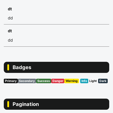
dt
dd
dt
dd
Badges
Primary
Secondary
Success
Danger
Warning
Info
Light
Dark
Pagination