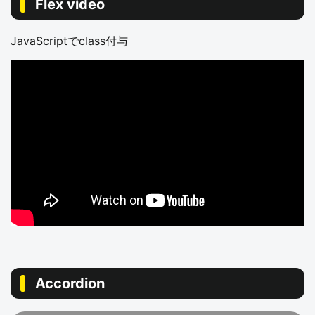
Flex video
JavaScriptでclass付与
Accordion