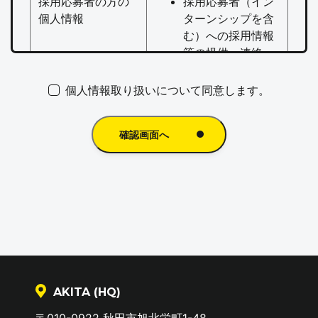
採用応募者の方の
採用応募者（イン
個人情報
ターンシップを含
む）への採用情報
等の提供・連絡
当社での採用業務
管理
個人情報取り扱いについて同意します。
お問い合わせ頂い
お問い合わせ、ご意見
確認画面へ
た方の個人情報
などに対する回答や資
料の送付
取引先各社様の社
当社の事業にかかわる
員の方の個人情報
商談、開発、諸連絡
当社従業員の方の
人事管理、労務管理、
個人情報
健康管理、福利厚生、
その他、会社運営のた
AKITA (HQ)
めの利用
〒010-0922 秋田市旭北栄町1-48