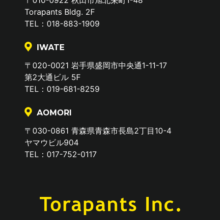
Torapants Bldg. 2F
トラパンツコンテ
スクールの運営及び管
TEL：018-883-1909
ンツスクール申込
理
者・受講者の方の
IWATE
個人情報
〒020-0021 岩手県盛岡市中央通1-11-17
イベント・セミナ
イベントまたはセミナ
第2大通ビル 5F
ー申込者・参加者
ー等の運営および管理
TEL：019-681-8259
の方の個人情報
AOMORI
ホテル・レストラ
ホテル・レストランの
〒030-0861 青森県青森市長島2丁目10-4
ンご利用の方の個
運営及び管理
ヤマウビル904
人情報
TEL：017-752-0117
テナント入居者様
テナントの運営及び管
の個人情報
理
受託業務でお預か
Ｗｅｂ制作、印刷物制
りした個人情報
作、映像制作、その他