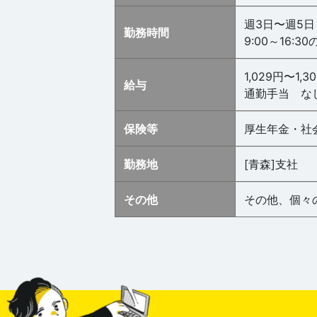
週3日〜週5日
勤務時間
9:00～16:
1,029円〜1,3
給与
通勤手当 な
保険等
厚生年金・社
勤務地
[青森]支社
その他
その他、個々