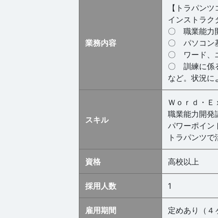
【トラパンツ
インストラク
〇 職業能力
業務内容
〇 パソコン
〇 ワード、
〇 訓練に係
など。状況に
Ｗｏｒｄ・Ｅ
職業能力開発
スキル
パワーポイン
トラパンツで
資格
高校以上
採用人数
1
雇用期間
定めあり（４