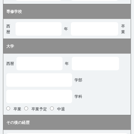
専修学校
西
卒
年
暦
業
大学
西暦
年
学部
学科
卒業
卒業予定
中退
その後の経歴