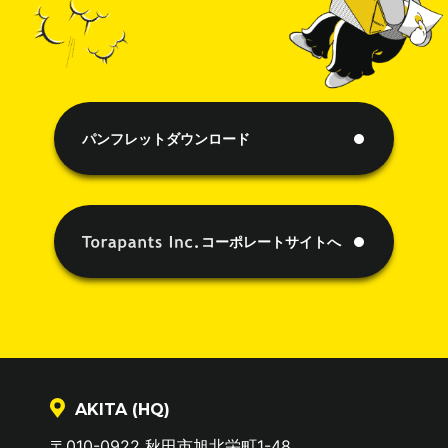
情・相談）問い合わせ窓口
個人情報保護管理責任者 奈良 真
010-0922 秋田県秋田市旭北栄町1-48
TEL：018-883-1909 FAX：018-883-1907
mail：info@torapants.co.jp
パンフレットダウンロード
認定個人情報保護団体の名称及び、苦情の解決の
申出先
コーポレートサイトへ
認定個人情報保護団体の名称 一般財団法人 日本情
報経済社会推進協会
苦情の解決の申出先 個人情報保護苦情相談室
106-0032 東京都港区六本木一丁目９番９号 六本
木ファーストビル内
TEL：03-5860-7565 / 0120-700-779
AKITA (HQ)
〒010-0922 秋田市旭北栄町1-48