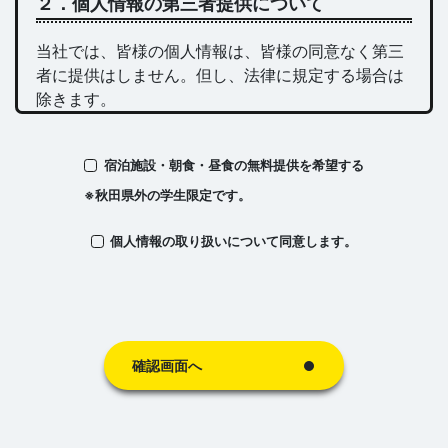
２．個人情報の第三者提供について
採用応募者の方の個人情報
当社では、皆様の個人情報は、皆様の同意なく第三
者に提供はしません。但し、法律に規定する場合は
お問い合わせ頂いた方の個人情報
除きます。
取引先各社様の社員の方の個人情報
宿泊施設・朝食・昼食の無料提供を希望する
３．個人情報の取扱いの委託について
※秋田県外の学生限定です。
当社従業員の方の個人情報
当社では、皆様の個人情報を、利用目的の達成の範
個人情報の取り扱いについて同意します。
囲で、協力会社に委託することがあります。
トラパンツコンテンツスクール申込者・受講者の方の
委託先会社の選定に当っては、十分な保護水準を備
えているかどうかを確認し、契約を締結した委託先
イベント・セミナー申込者・参加者の方の個人情報
を選定しています。
確認画面へ
ホテル・レストランご利用の方の個人情報
４．任意性について
テナント入居者様の個人情報