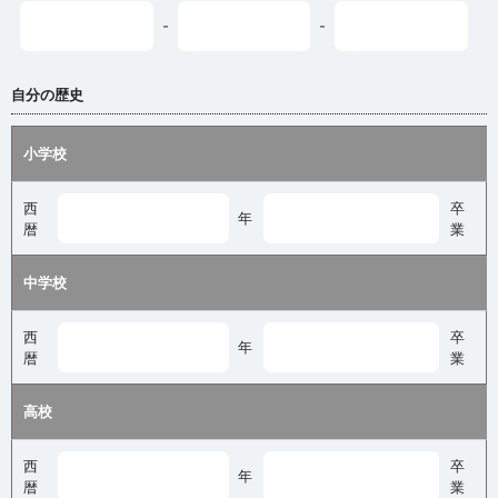
-
-
自分の歴史
小学校
西
卒
年
暦
業
中学校
西
卒
年
暦
業
高校
西
卒
年
暦
業