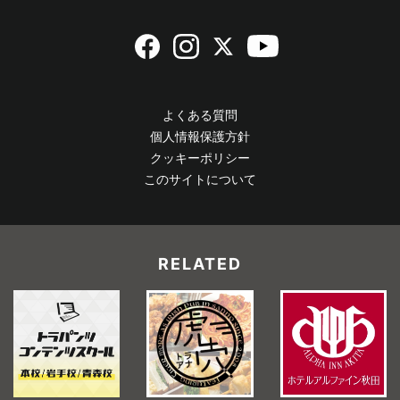
アクセス解析の結果は、当サイトの運用に関する統
計資料及び不正アクセス等の原因調査以外の目的で
利用することはありません。
よくある質問
個人情報保護方針
問い合わせ時のセキュリティー(SSLの利用)
クッキーポリシー
当社のウェブサイトで個人情報の送受信を行う場
このサイトについて
合、SSL(Secure Socket Layer)暗号化通信を利用し
ています。
SSLはWebサーバーとWebブラウザーとの間を暗号
化し、送受信できる通信方法です。
RELATED
これにより個人情報などの重要情報を、第三者によ
る盗聴や改ざん、なりすましから守ることができま
す。