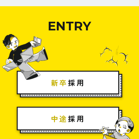
皆様が個人情報をご提供されることは任意です。た
受託業務でお預かりした個人情報
だし、ご提供いただけない場合、皆様に不利益があ
る場合があります。
ENTRY
５．個人情報の開示に関するお問い合せにつ
いて
当社では、皆様の個人情報について、本人又は代理
人から、開示、訂正・追加・削除、利用停止・提供
新卒
採用
停止、利用目的の通知等の求めに応じます。
その場合のお問い合せは、下記までお申し出くださ
い。
また、開示請求の詳細につきましては
「開示の請求
手続きについて」
をご覧ください。
中途
採用
【連絡先】株式会社トラパンツ 個人情報（苦