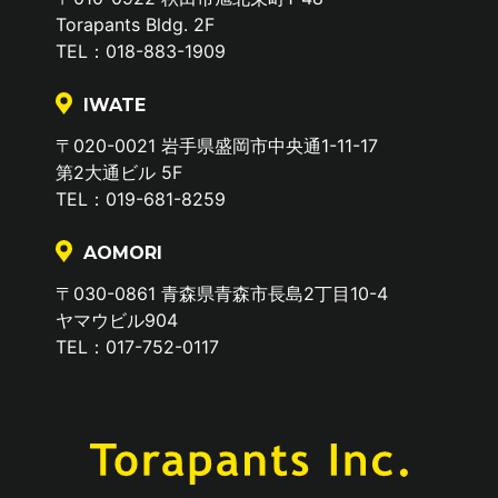
Torapants Bldg. 2F
６．本人が容易に認識できない方法による個
TEL：018-883-1909
人情報の取得について
IWATE
〒020-0021 岩手県盛岡市中央通1-11-17
クッキー(Cookie)について
第2大通ビル 5F
TEL：019-681-8259
当社ウエブサイトでは、お客様により良いサービス
を提供するため、クッキー(Cookie)を使用する事が
あります。
AOMORI
クッキー(Cookie)は皆様がページをご覧いただく際
〒030-0861 青森県青森市長島2丁目10-4
に必要なシステム情報としてのみ使用しており、個
ヤマウビル904
人情報やセキュリティ情報は含んでおりません。
TEL：017-752-0117
アクセス解析について
当社ウエブサイトでは、アクセス動向を把握するた
めの統計ツールを使用しています。