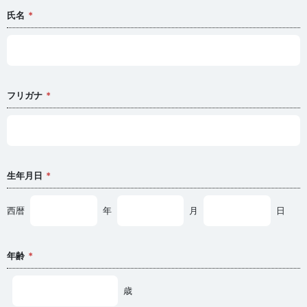
氏名
フリガナ
生年月日
西暦
年
月
日
年齢
歳